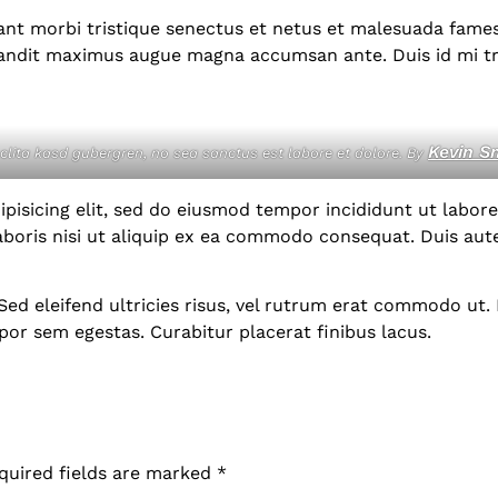
ant morbi tristique senectus et netus et malesuada fames 
 blandit maximus augue magna accumsan ante. Duis id mi tri
Kevin S
 clita kasd gubergren, no sea sanctus est labore et dolore. By
pisicing elit, sed do eiusmod tempor incididunt ut labor
aboris nisi ut aliquip ex ea commodo consequat. Duis aut
 Sed eleifend ultricies risus, vel rutrum erat commodo ut
por sem egestas. Curabitur placerat finibus lacus.
quired fields are marked
*