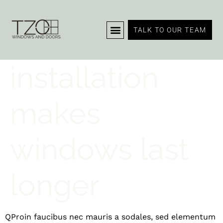
Professional
TALK TO OUR TEAM
installation
makes
windows last
longer
Q
Proin faucibus nec mauris a sodales, sed elementum