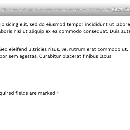
Kevin S
 clita kasd gubergren, no sea sanctus est labore et dolore. By
pisicing elit, sed do eiusmod tempor incididunt ut labor
aboris nisi ut aliquip ex ea commodo consequat. Duis aut
 Sed eleifend ultricies risus, vel rutrum erat commodo ut
por sem egestas. Curabitur placerat finibus lacus.
quired fields are marked
*