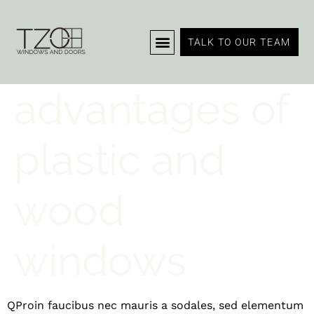
The
TALK TO OUR TEAM
advantages of
plastic and
wood
windows
Q
Proin faucibus nec mauris a sodales, sed elementum