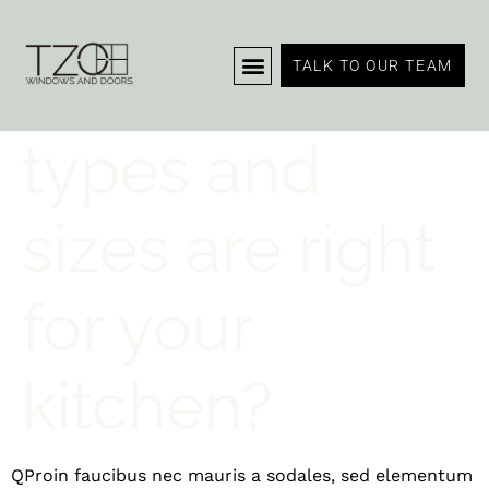
What sink
TALK TO OUR TEAM
types and
sizes are right
for your
kitchen?
Q
Proin faucibus nec mauris a sodales, sed elementum