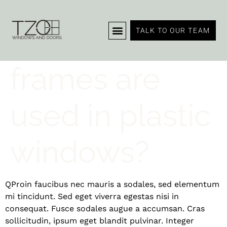
What types of
TALK TO OUR TEAM
frames are
used in plastic
windows?
Q
Proin faucibus nec mauris a sodales, sed elementum
mi tincidunt. Sed eget viverra egestas nisi in
consequat. Fusce sodales augue a accumsan. Cras
sollicitudin, ipsum eget blandit pulvinar. Integer